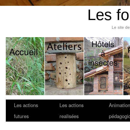
Les fo
Le site d
Les actions
Les actions
Animatio
futures
realisées
pédagogi