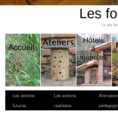
Les fo
Le site d
Les actions
Les actions
Animatio
futures
realisées
pédagogi