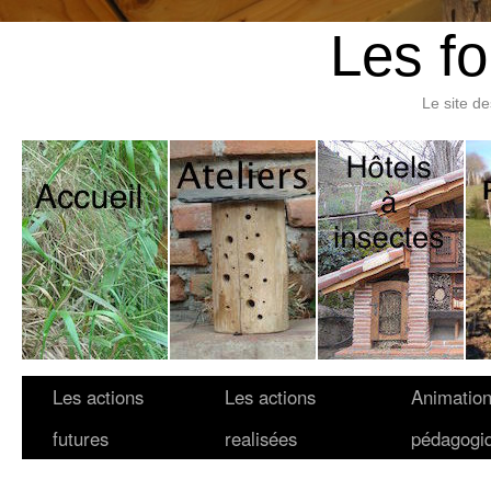
Les fo
Le site d
Les actions
Les actions
Animatio
futures
realisées
pédagogi