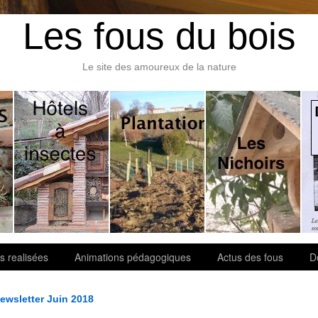
Les fous du bois
Le site des amoureux de la nature
s realisées
Animations pédagogiques
Actus des fous
D
ewsletter Juin 2018