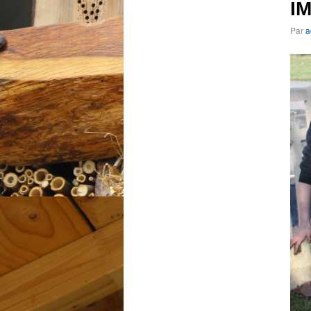
I
Par
a