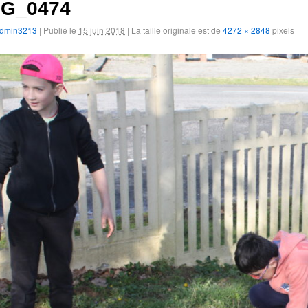
MG_0474
dmin3213
|
Publié le
15 juin 2018
|
La taille originale est de
4272 × 2848
pixels