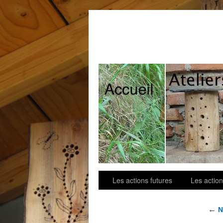
Contact
Les actions futures
Les action
←
N