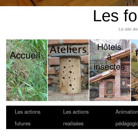
Les fo
Le site d
Les actions
Les actions
Animatio
futures
realisées
pédagogi