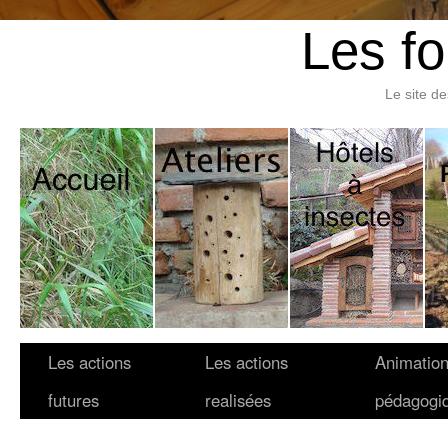
Les fo
Le site d
Les actions
Les actions
Animatio
futures
realisées
pédagogi