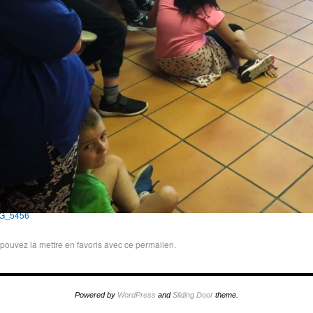
G_5456
pouvez la mettre en favoris avec
ce permalien
.
Powered by
WordPress
and
Sliding Door
theme.