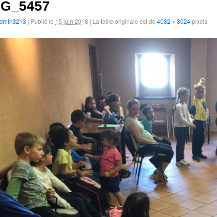
MG_5457
dmin3213
|
Publié le
15 juin 2018
|
La taille originale est de
4032 × 3024
pixels