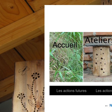
Contact
Les actions futures
Les action
←
N