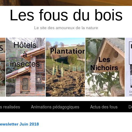
Les fous du bois
Le site des amoureux de la nature
s realisées
Animations pédagogiques
Actus des fous
D
ewsletter Juin 2018