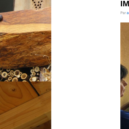
I
Par
a