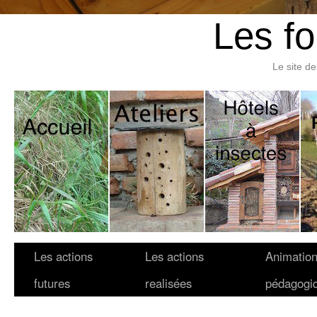
Les fo
Le site d
Les actions
Les actions
Animatio
futures
realisées
pédagogi