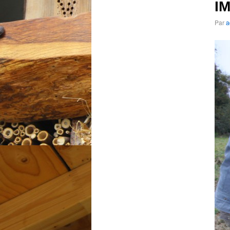
I
Par
a