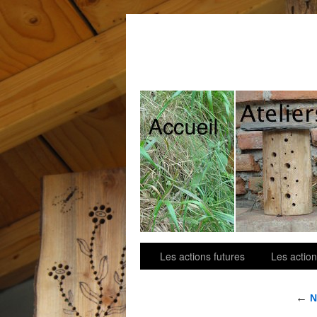
Contact
Les actions futures
Les action
←
N