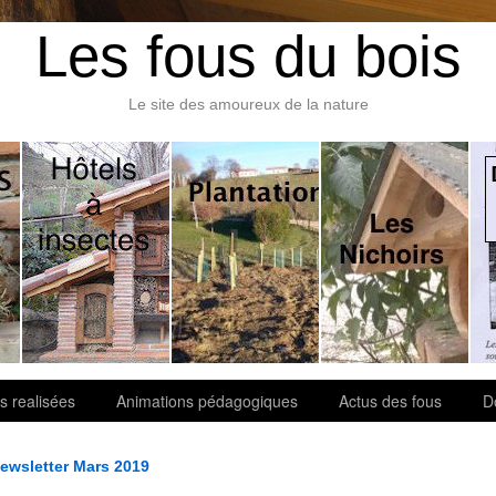
Les fous du bois
Le site des amoureux de la nature
s realisées
Animations pédagogiques
Actus des fous
D
ewsletter Mars 2019