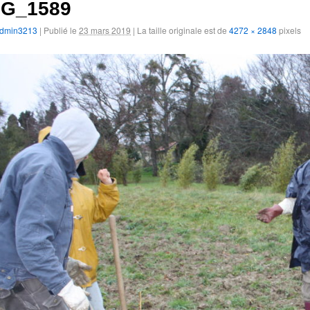
MG_1589
dmin3213
|
Publié le
23 mars 2019
|
La taille originale est de
4272 × 2848
pixels