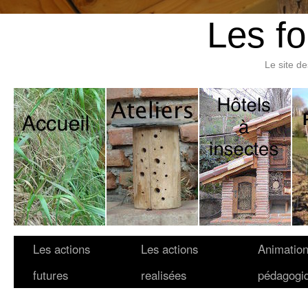
Les fo
Le site d
Les actions
Les actions
Animatio
futures
realisées
pédagogi