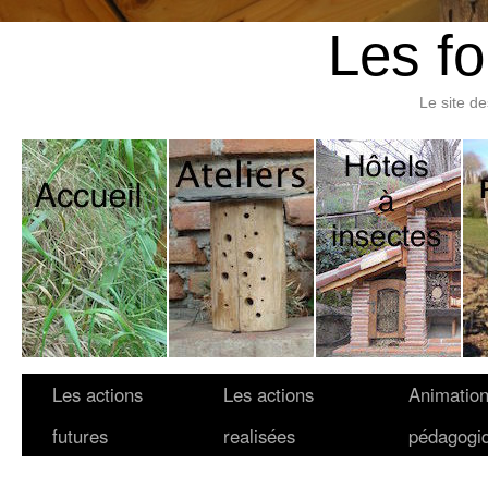
Les fo
Le site d
Les actions
Les actions
Animatio
futures
realisées
pédagogi