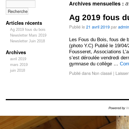
Archives mensuelles :
a
Ag 2019 fous d
Articles récents
Publié le
21 avril 2019
par
admi
Ag 2019 fous du bois
Newsletter Mars 2019
Les Fous du Bois, fous de 
Newsletter Juin 2018
(photo Y.C) Publié le 19/0
Archives
Fousseret, Associations L’
s’est déroulée vendredi dern
avril 2019
gymnase du collège …
Cont
mars 2019
juin 2018
Publié dans
Non classé
|
Laisse
Powered by
W